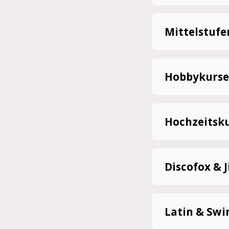
Mittelstufe
Hobbykurse
Hochzeitsk
Discofox & J
Latin & Swi